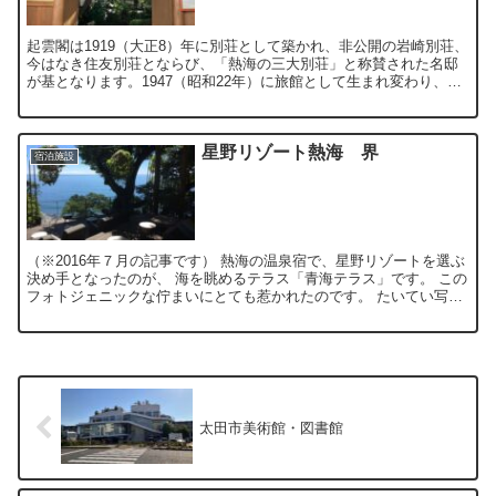
起雲閣は1919（大正8）年に別荘として築かれ、非公開の岩崎別荘、
今はなき住友別荘とならび、「熱海の三大別荘」と称賛された名邸
が基となります。1947（昭和22年）に旅館として生まれ変わり、熱
海を代表する宿として数多くの宿泊客を迎え、山本有...
星野リゾート熱海 界
宿泊施設
（※2016年７月の記事です） 熱海の温泉宿で、星野リゾートを選ぶ
決め手となったのが、 海を眺めるテラス「青海テラス」です。 この
フォトジェニックな佇まいにとても惹かれたのです。 たいてい写真
は最大限に綺麗に撮れているものが出回っているため...
太田市美術館・図書館