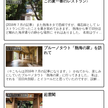
この夏一番のレストラン♪
レトロ建築物
(2016年７月の記事） また熱海ネタで恐縮ですが、備忘録として レ
ストランに行ったことを書き留めておきます。 熱海から車で10分ほ
ど離れた海岸通りの静かな場所に それはありました。 名前はヴィ
ラ・デル・ソルというのですが、 まず建物が素晴...
ブルーノタウト「熱海の家」を訪
レトロ建築物
れて
（※こちらは2016年７月の記事になります。） かねてから、楽しみ
にしていたブルーノタウト「熱海の家」に行ってきました。 私は、
それを「旧日向別邸」とイコールだと思っていたのですが、誤解で
した。 正確には、「旧日向別邸」の地下室の部分がブル...
起雲閣
屋外アート・その他