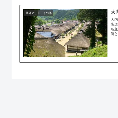
大
屋外アート・その他
大内
街
ち
所と